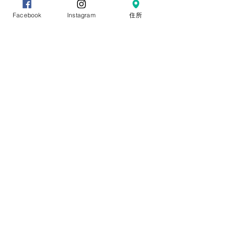
PayPayでの支払いが可能です。
Facebook
Instagram
住所
送料について
ご注文いただいた商品の数量や大きさにて、最適な方法
でお届けいたします。
ショッピングカートに商品を入れて頂いた際に送料も表
示されますのでご確認ください。
下記は送料のイメージ（一例）です。
【レターパックライト（430円）対応サイズ】
リーフ100ｇ ✕ ～5袋まで
水出し緑茶 ✕ ～5袋まで
【レターパック（600円）対応サイズ】
リーフ100ｇ ✕ 6袋～10袋まで
水出し緑茶 ✕ 6袋～10袋まで
【クロネコヤマト宅急便】
ギフト商品、レターパック非対応サイズの場合
​地域別の送料を下記に表示しております。
北海道
東北
2,068円
1,496
円