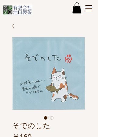
そでのした
価
￥160