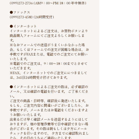
(099)273-2736 (AM9：00～PM 18：00 年中無休)
●ファックス
(099)273-4583 (24時間受付)
●インターネット
インターネットによるご注文は、お買物ボタンより
商品購入フォームにてご注文よろしくお願いしま
す。
※なおフォームでの送信がうまくいかなかった場
合、もしくはフォームでの注文が困難な場合は、 お
手数ですがFAXまたは、電話でのご注文にてお願い
いたします。
※電話でのご注文は、9：00～18：00までとさせて
いただきます。
※FAX、インターネットでのご注文ににつきまして
は、365日24時間受け付けております。
●インターネットによるご注文の際は、必ず確認の
メール、又は確認の電話を行います。 ご了承くださ
い。
ご注文の商品・日時等、確認後に発送いたします。
もしも、ご注文内容に間違いがございましたら、 お
手数ですが、メールまたはお電話をくださいますよ
うお願いいたします。
出来るだけ早く確認メールを送信するようにはして
おりますが、畑の管理作業等で日中確認できない場
合がございます。その際は朝もしくは夕方にメール
チェックを行いますので、 夕方までに確認取れまし
たら、その日のうちにご連絡いたします。