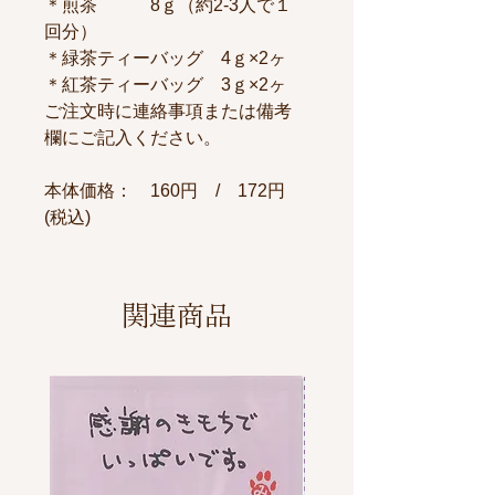
＊煎茶 8ｇ（約2-3人で１
回分）
＊緑茶ティーバッグ 4ｇ×2ヶ
＊紅茶ティーバッグ 3ｇ×2ヶ
ご注文時に連絡事項または備考
欄にご記入ください。
本体価格： 160円 / 172円
(税込)
関連商品