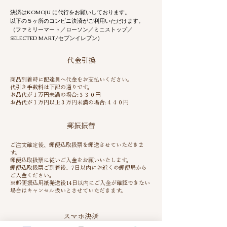
決済はKOMOJU に代行をお願いしております。
以下の５ヶ所のコンビニ決済がご利用いただけます。
（ファミリーマート／ローソン／ミニストップ／
SELECTED MART/
セブンイレブン）
​代金引換
商品到着時に配達員へ代金をお支払いください。
代引き手数料は下記の通りです。
お品代が１万円未満の場合:３３０円
お品代が１万円以上３万円未満の場合:４４０円
​郵振振替
ご注文確定後、郵便込取扱票を郵送させていただきま
す。
郵便込取扱票に従いご入金をお願いいたします。
郵便込取扱票ご到着後、7日以内にお近くの郵便局から
ご入金ください。
※郵便振込用紙発送後14日以内にご入金が確認できない
場合はキャンセル扱いとさせていただきます。
​スマホ決済