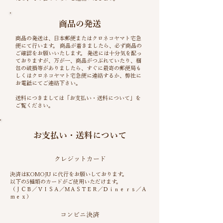
​商品の発送
商品の発送は、日本郵便またはクロネコヤマト宅急
便にて行います。 商品が着きましたら、必ず商品の
ご確認をお願いいたします。 発送には十分気を配っ
ておりますが、万が一、商品がつぶれていたり、梱
包の破損等がありましたら、すぐに最寄の郵便局も
しくはクロネコヤマト宅急便に連絡するか、弊社に
お電話にてご連絡下さい。​
送料につきましては「
お支払い・送料について
」を
ご覧ください。
お支払い・送料について
クレジットカード
決済はKOMOJU に代行をお願いしております。
以下の5種類のカードがご使用いただけます。
（ＪＣＢ／ＶＩＳＡ／ＭＡＳＴＥＲ／Ｄｉｎｅｒｓ／Ａ
ｍｅｘ）
​コンビニ決済